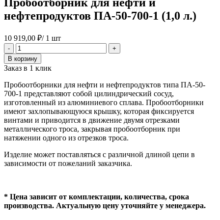
Пробоотборник для нефти и
нефтепродуктов ПА-50-700-1 (1,0 л.)
10 919,00
₽
/ 1 шт
Количество
-
+
товара
В корзину
Пробоотборник
Заказ в 1 клик
для
нефти
Пробоотборники для нефти и нефтепродуктов типа ПА-50-
и
700-1 представляют собой цилиндрический сосуд,
нефтепродуктов
изготовленный из алюминиевого сплава. Пробоотборники
ПА-50-
имеют захлопывающуюся крышку, которая фиксируется
700-
винтами и приводится в движение двумя отрезками
1
металлического троса, закрывая пробоотборник при
(1,0
натяжении одного из отрезков троса.
л.)
Изделие может поставляться с различной длиной цепи в
зависимости от пожеланий заказчика.
* Цена зависит от комплектации, количества, срока
производства. Актуальную цену уточняйте у менеджера.