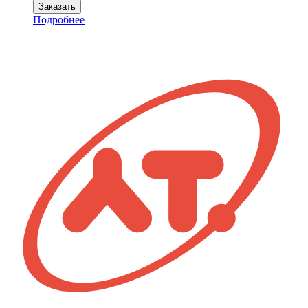
товара
Заказать
Пробоотборник
Подробнее
ППЖР-01
(Ду80,
Ру
4МПа,
Ст.20)