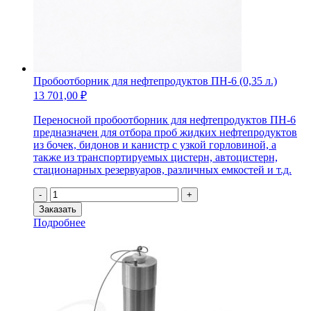
Пробоотборник для нефтепродуктов ПН-6 (0,35 л.)
13 701,00
₽
Переносной пробоотборник для нефтепродуктов ПН-6
предназначен для отбора проб жидких нефтепродуктов
из бочек, бидонов и канистр с узкой горловиной, а
также из транспортируемых цистерн, автоцистерн,
стационарных резервуаров, различных емкостей и т.д.
Количество
-
+
товара
Заказать
Пробоотборник
Подробнее
для
нефтепродуктов
ПН-6
(0,35
л.)