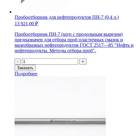
Пробоотборник для нефтепродуктов ПН-7 (0,4 л.)
13 921,00
₽
Пробоотборник ПН-7 (щуп с продольным вырезом)
предназначен для отбора проб пластичных смазок и
мазеобразных нефтепродуктов ГОСТ 2517—85 "Нефть и
нефтепродукты. Методы отбора проб".
Количество
-
+
товара
Заказать
Пробоотборник
Подробнее
для
нефтепродуктов
ПН-7
(0,4
л.)