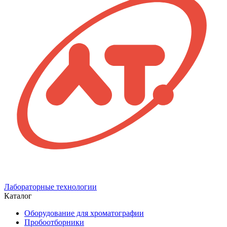
отбора
сыпучих
проб
из
двигающегося
потока
Лабораторные технологии
Каталог
Оборудование для хроматографии
Пробоотборники