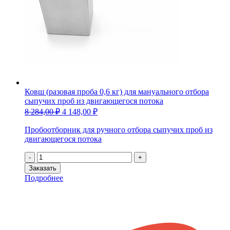
Ковш (разовая проба 0,6 кг) для мануального отбора
сыпучих проб из двигающегося потока
8 284,00
₽
4 148,00
₽
Пробоотборник для ручного отбора сыпучих проб из
двигающегося потока
Количество
-
+
товара
Заказать
Ковш
Подробнее
(разовая
проба
0,6
кг)
для
мануального