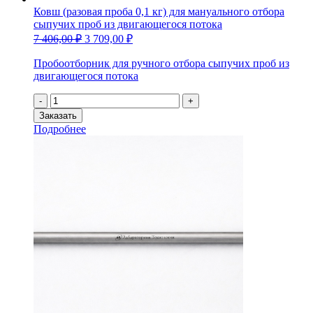
Ковш (разовая проба 0,1 кг) для мануального отбора
сыпучих проб из двигающегося потока
7 406,00
₽
3 709,00
₽
Пробоотборник для ручного отбора сыпучих проб из
двигающегося потока
Количество
-
+
товара
Заказать
Ковш
Подробнее
(разовая
проба
0,1
кг)
для
мануального
отбора
сыпучих
проб
из
двигающегося
потока