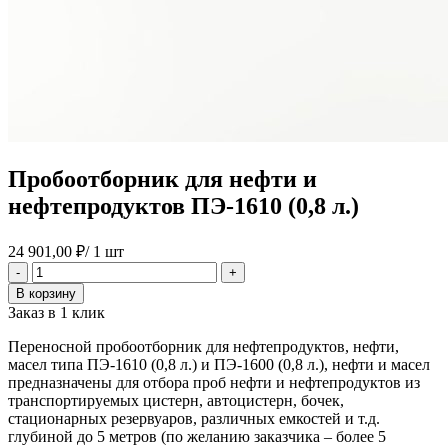
Пробоотборник для нефти и
нефтепродуктов ПЭ-1610 (0,8 л.)
24 901,00
₽
/ 1 шт
Количество
-
+
товара
В корзину
Пробоотборник
Заказ в 1 клик
для
нефти
Переносной пробоотборник для нефтепродуктов, нефти,
и
масел типа ПЭ-1610 (0,8 л.) и ПЭ-1600 (0,8 л.), нефти и масел
нефтепродуктов
предназначены для отбора проб нефти и нефтепродуктов из
ПЭ-1610
транспортируемых цистерн, автоцистерн, бочек,
(0,8
стационарных резервуаров, различных емкостей и т.д.
л.)
глубиной до 5 метров (по желанию заказчика – более 5