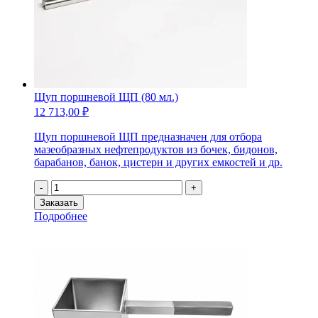
Щуп поршневой ЩП (80 мл.)
12 713,00
₽
Щуп поршневой ЩП предназначен для отбора
мазеобразных нефтепродуктов из бочек, бидонов,
барабанов, банок, цистерн и других емкостей и др.
Количество
-
+
товара
Заказать
Щуп
Подробнее
поршневой
ЩП
(80
мл.)