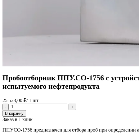
Пробоотборник ППУ.СО-1756 с устройст
испытуемого нефтепродукта
25 523,00
₽
/ 1 шт
Количество
-
+
товара
В корзину
Пробоотборник
Заказ в 1 клик
ППУ.СО-1756
с
ППУ.СО-1756 предназначен для отбора проб при определении 
устройством