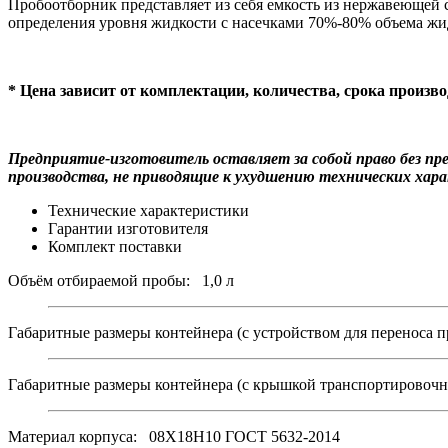
для
Пробоотборник представляет из себя емкость из нержавеющей с
переноса
определения уровня жидкости с насечками 70%-80% объема жи
пробы
и
смотровым
* Цена зависит от комплектации, количества, срока произв
окном
для
определения
уровня
Предприятие-изготовитель оставляет за собой право без п
испытуемого
производства, не приводящие к ухудшению технических хара
нефтепродукта
Технические характеристики
Гарантии изготовителя
Комплект поставки
Объём отбираемой пробы: 1,0 л
Габаритные размеры контейнера (с устройством для переноса
Габаритные размеры контейнера (с крышкой транспортировоч
Материал корпуса: 08Х18Н10 ГОСТ 5632-2014