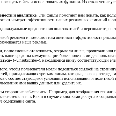
м посещать сайты и использовать их функции. Их отключение у
вности и аналитике.
Эти файлы помогают нам понять, как поль
могают измерять эффективность наших рекламных кампаний и оп
дивидуальные предпочтения пользователей и персонализировать
левой рекламы и помогают нам оценивать эффективность рекла
азмещается наша реклама.
и, позволяющие отслеживать, открывали ли вы, прочитали или 
ть наши средства коммуникации более полезными для пользовате
ться» («Unsubscribe»), находящейся внизу соответствующей эл
ого, чтобы пользователи могли поделиться ссылкой на страницу
тей, принадлежащих третьим лицам, которые, в свою, очередь 
тесь с соответствующими условиями использования и политикой 
ользования ими ваших данных или удалить их.
м сторонние веб-сервисы. Например, для отображения тех или ин
ые системы и т. п. Как и в случае с кнопками доступа к социал
е содержание сайта.