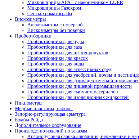
Микрошприцы АГАТ с наконечником LUER
Микрошприцы Газохром
Септы хроматографa
Вискозиметры
Вискозиметры с поверкой
Вискозиметры без поверки
Пробоотборники
Пробоотборники для руды
Пробоотборники для газа
Пробоотборники для нефтепродуктов
Пробоотборники для красок
Пробоотборники для воды
Пробоотборники для агрессивных сред
Пробоотборники для удобрений, почвы и пестицид
Пробоотборники для фармацевтической промышле
Пробоотборники для пищевой промышленности
Пробоотборники для сыпучих материалов
Пробоотборники для изоляционных жидкостей
Пикнометры
Медные пластины, наборы
Запорно-регулирующая арматура
Бомбы Рейда
Дополнительное оборудование
Производство изделий по заказам
Аргонодуговая сварка алюминия, нержавейки и чё