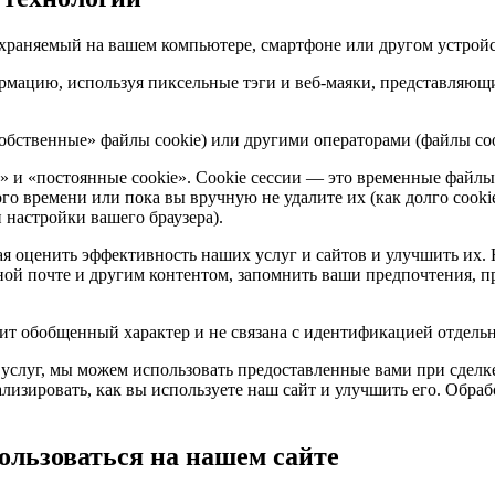
храняемый на вашем компьютере, смартфоне или другом устройст
рмацию, используя пиксельные тэги и веб-маяки, представляющ
обственные» файлы cookie) или другими операторами (файлы coo
и» и «постоянные cookie». Cookie сессии — это временные файлы,
го времени или пока вы вручную не удалите их (как долго cookie
настройки вашего браузера).
 оценить эффективность наших услуг и сайтов и улучшить их. На
онной почте и другим контентом, запомнить ваши предпочтения, 
т обобщенный характер и не связана с идентификацией отдельн
и услуг, мы можем использовать предоставленные вами при сдел
лизировать, как вы используете наш сайт и улучшить его. Обра
ользоваться на нашем сайте