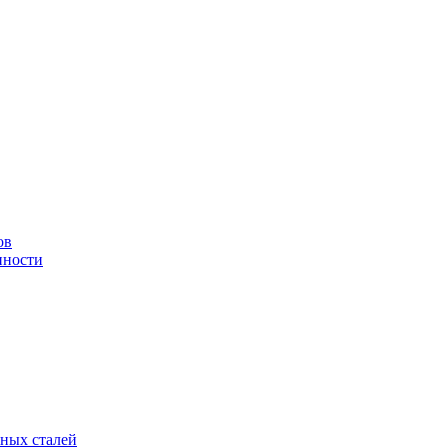
ов
нности
рных сталей