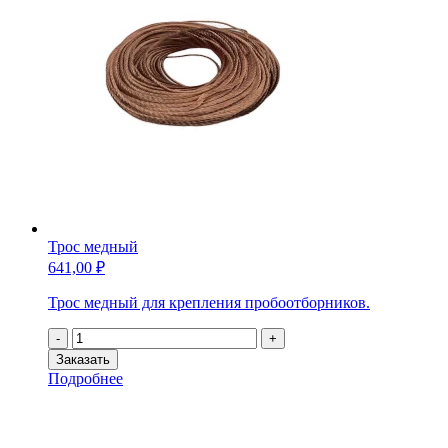
Трос медный
641,00
₽
Трос медный для крепления пробоотборников.
Количество
-
+
товара
Заказать
Трос
Подробнее
медный