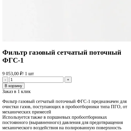
Фильтр газовый сетчатый поточный
ФГС-1
9 053,00
₽
/ 1 шт
Количество
-
+
товара
В корзину
Фильтр
Заказ в 1 клик
газовый
сетчатый
Фильтр газовый сетчатый поточный ФГС-1 предназначен для
поточный
очистки газов, поступающих в пробоотборники типа ПГО, от
ФГС-1
механических примесей
Используется также в поршневых пробоотборниках
постоянного (выравненного) давления для предотвращения
механического воздействия на полированную поверхность