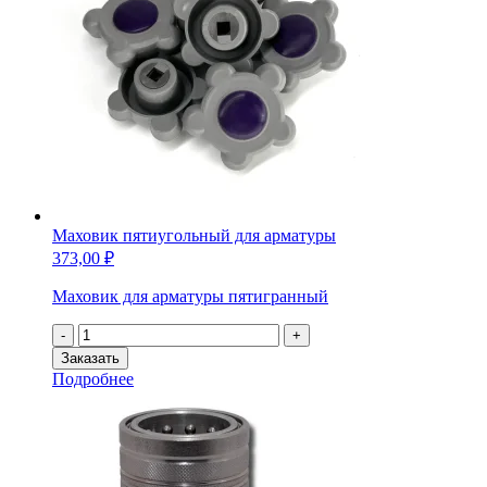
Маховик пятиугольный для арматуры
373,00
₽
Маховик для арматуры пятигранный
Количество
-
+
товара
Заказать
Маховик
Подробнее
пятиугольный
для
арматуры