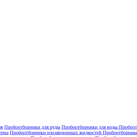
в
ов
Пробоотборники для руды
Пробоотборники для воды
Пробоот
ерна
Пробоотборники изоляционных жидкостей
Пробоотборник