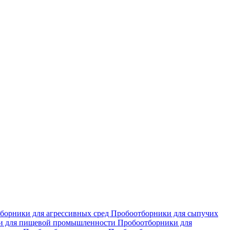
борники для агрессивных сред
Пробоотборники для сыпучих
и для пищевой промышленности
Пробоотборники для