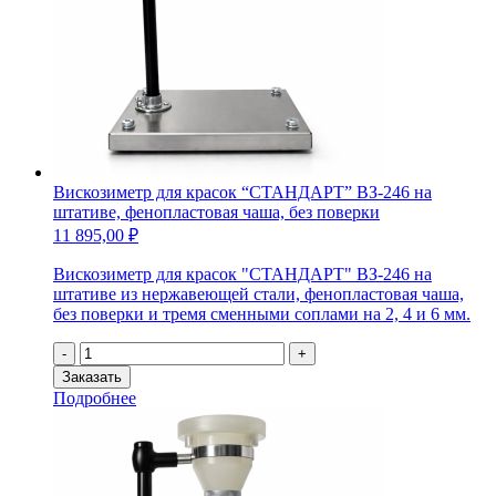
(на
штативе,
алюминиевая
чаша,
без
поверки)
Вискозиметр для красок “СТАНДАРТ” ВЗ-246 на
штативе, фенопластовая чаша, без поверки
11 895,00
₽
Вискозиметр для красок "СТАНДАРТ" ВЗ-246 на
штативе из нержавеющей стали, фенопластовая чаша,
без поверки и тремя сменными соплами на 2, 4 и 6 мм.
Количество
-
+
товара
Заказать
Вискозиметр
Подробнее
для
красок
"СТАНДАРТ"
ВЗ-246
на