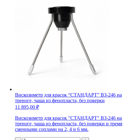
Вискозиметр для красок “СТАНДАРТ” ВЗ-246 на
треноге, чаша из фенопласта, без поверки
11 895,00
₽
Вискозиметр для красок "СТАНДАРТ" ВЗ-246 на
треноге, чаша из фенопласта, без поверки и тремя
сменными соплами на 2, 4 и 6 мм.
Количество