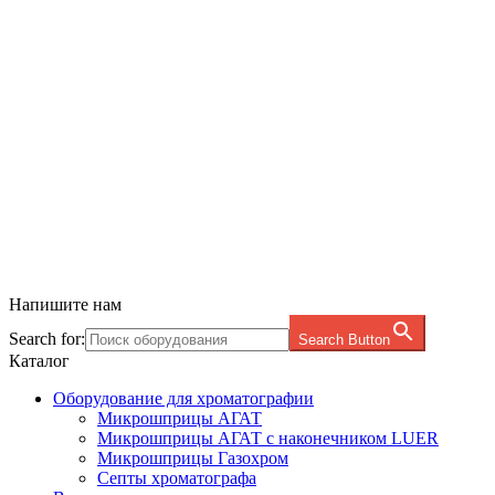
Напишите нам
Search for:
Search Button
Каталог
Оборудование для хроматографии
Микрошприцы АГАТ
Микрошприцы АГАТ с наконечником LUER
Микрошприцы Газохром
Септы хроматографa