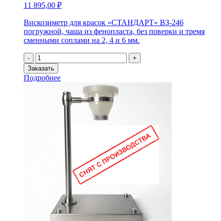
11 895,00
₽
Вискозиметр для красок «СТАНДАРТ» ВЗ-246
погружной, чаша из фенопласта, без поверки и тремя
сменными соплами на 2, 4 и 6 мм.
Количество
-
+
товара
Заказать
Вискозиметр
Подробнее
для
красок
«СТАНДАРТ»
ВЗ-246
погружной,
чаша
из
фенопласта,
без
поверки