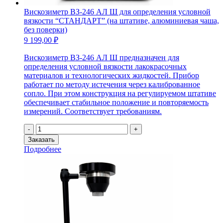
Вискозиметр ВЗ-246 АЛ Ш для определения условной
вязкости “СТАНДАРТ” (на штативе, алюминиевая чаша,
без поверки)
9 199,00
₽
Вискозиметр ВЗ-246 АЛ Ш предназначен для
определения условной вязкости лакокрасочных
материалов и технологических жидкостей. Прибор
работает по методу истечения через калиброванное
сопло. При этом конструкция на регулируемом штативе
обеспечивает стабильное положение и повторяемость
измерений. Соответствует требованиям.
Количество
-
+
товара
Заказать
Вискозиметр
Подробнее
ВЗ-246
АЛ
Ш
для
определения
условной
вязкости
"СТАНДАРТ"