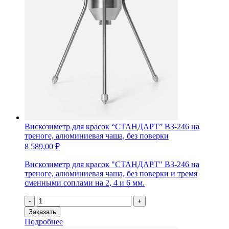
Вискозиметр для красок “СТАНДАРТ” ВЗ-246 на
треноге, алюминиевая чаша, без поверки
8 589,00
₽
Вискозиметр для красок "СТАНДАРТ" ВЗ-246 на
треноге, алюминиевая чаша, без поверки и тремя
сменными соплами на 2, 4 и 6 мм.
Количество
-
+
товара
Заказать
Вискозиметр
Подробнее
для