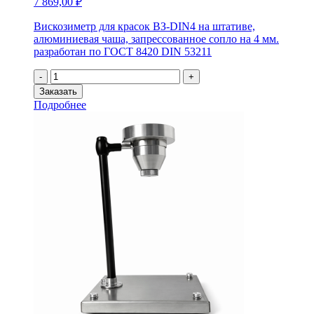
7 869,00
₽
Вискозиметр для красок ВЗ-DIN4 на штативе,
алюминиевая чаша, запрессованное сопло на 4 мм.
разработан по ГОСТ 8420 DIN 53211
Количество
-
+
товара
Заказать
Вискозиметр
Подробнее
для
красок
ВЗ-
DIN4
на
штативе,
алюминиевая
чаша,
запрессованное
сопло