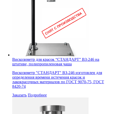
штативе,
фенопластовая
чаша,
без
поверки
Вискозиметр для красок “СТАНДАРТ” ВЗ-246 на
штативе, полипропиленовая чаша
Вискозиметр "СТАНДАРТ" ВЗ-246 изготовлен для
определения времени истечения красок и
лакокрасочных материалов по ГОСТ 9070-75, ГОСТ
8420-74
Заказать
Подробнее