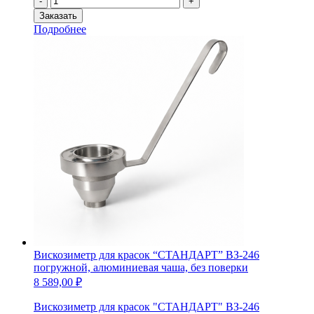
-
+
товара
Заказать
Вискозиметр
Подробнее
для
красок
"СТАНДАРТ"
ВЗ-246
на
треноге,
чаша
из
фенопласта,
без
поверки
Вискозиметр для красок “СТАНДАРТ” ВЗ-246
погружной, алюминиевая чаша, без поверки
8 589,00
₽
Вискозиметр для красок "СТАНДАРТ" ВЗ-246