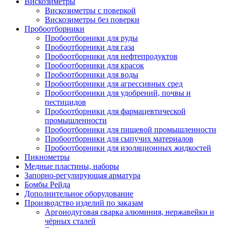
Вискозиметры
Вискозиметры с поверкой
Вискозиметры без поверки
Пробоотборники
Пробоотборники для руды
Пробоотборники для газа
Пробоотборники для нефтепродуктов
Пробоотборники для красок
Пробоотборники для воды
Пробоотборники для агрессивных сред
Пробоотборники для удобрений, почвы и
пестицидов
Пробоотборники для фармацевтической
промышленности
Пробоотборники для пищевой промышленности
Пробоотборники для сыпучих материалов
Пробоотборники для изоляционных жидкостей
Пикнометры
Медные пластины, наборы
Запорно-регулирующая арматура
Бомбы Рейда
Дополнительное оборудование
Производство изделий по заказам
Аргонодуговая сварка алюминия, нержавейки и
чёрных сталей