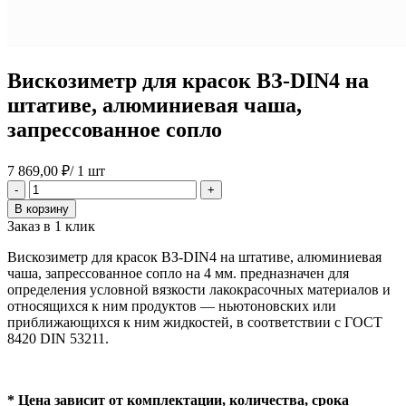
Вискозиметр для красок ВЗ-DIN4 на
штативе, алюминиевая чаша,
запрессованное сопло
7 869,00
₽
/ 1 шт
Количество
-
+
товара
В корзину
Вискозиметр
Заказ в 1 клик
для
красок
Вискозиметр для красок ВЗ-DIN4 на штативе, алюминиевая
ВЗ-
чаша, запрессованное сопло на 4 мм. предназначен для
DIN4
определения условной вязкости лакокрасочных материалов и
на
относящихся к ним продуктов — ньютоновских или
штативе,
приближающихся к ним жидкостей, в соответствии с ГОСТ
алюминиевая
8420 DIN 53211.
чаша,
запрессованное
сопло
* Цена зависит от комплектации, количества, срока