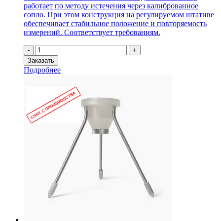
работает по методу истечения через калиброванное
сопло. При этом конструкция на регулируемом штативе
обеспечивает стабильное положение и повторяемость
измерений. Соответствует требованиям.
Количество
-
+
товара
Заказать
Вискозиметр
Подробнее
ВЗ-246
АЛ
Ш
для
определения
условной
вязкости
"СТАНДАРТ"
(на
штативе,
алюминиевая
чаша,
без
поверки)