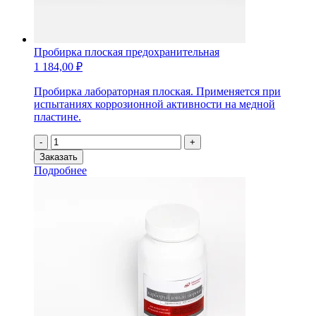
Пробирка плоская предохранительная
1 184,00
₽
Пробирка лабораторная плоская. Применяется при
испытаниях коррозионной активности на медной
пластине.
Количество
-
+
товара
Заказать
Пробирка
Подробнее
плоская
предохранительная