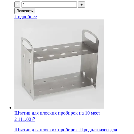
Количество
-
+
товара
Заказать
Штатив
Подробнее
для
плоских
пробирок
на
25
мест
Штатив для плоских пробирок на 10 мест
2 111,00
₽
Штатив для плоских пробирок. Предназначен для