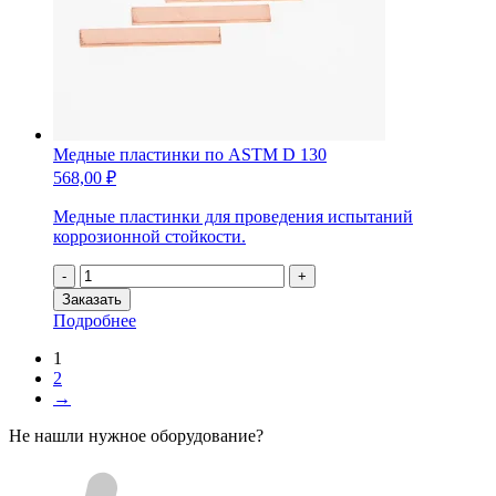
Медные пластинки по ASTM D 130
568,00
₽
Медные пластинки для проведения испытаний
коррозионной стойкости.
Количество
-
+
товара
Заказать
Медные
Подробнее
пластинки
по
1
ASTM
2
D
→
130
Не нашли нужное оборудование?