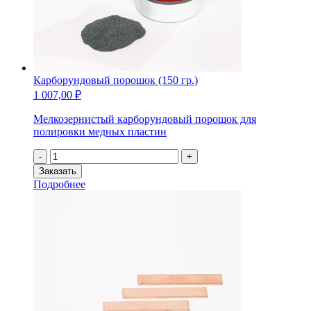
Карборундовый порошок (150 гр.)
1 007,00
₽
Мелкозернистый карборундовый порошок для
полировки медных пластин
Количество
-
+
товара
Заказать
Карборундовый
Подробнее
порошок
(150
гр.)