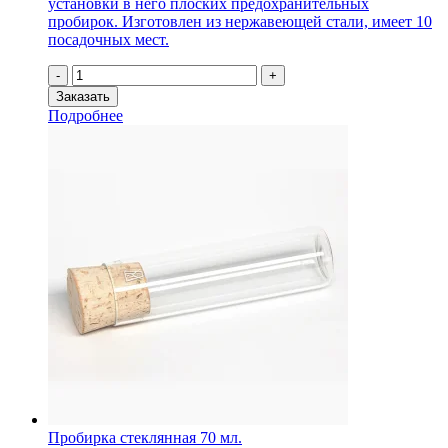
установки в него плоских предохранительных
пробирок. Изготовлен из нержавеющей стали, имеет 10
посадочных мест.
Количество
-
+
товара
Заказать
Штатив
Подробнее
для
плоских
пробирок
на
10
мест
Пробирка стеклянная 70 мл.