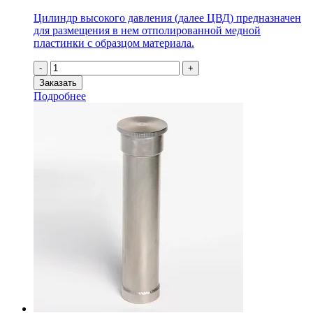
Цилиндр высокого давления (далее ЦВД) предназначен
для размещения в нем отполированной медной
пластинки с образцом материала.
Количество
-
+
товара
Заказать
Цилиндр
Подробнее
высокого
давления
ЦВД