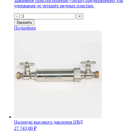
Зажимное приспособление (тиски) предназначено для
удержания до четырёх медных пластин.
Количество
-
+
товара
Заказать
Зажимное
Подробнее
приспособление
(тиски)
для
медных
пластин
Цилиндр высокого давления ЦВД
27 743,00
₽