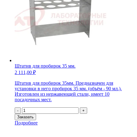
места
Штатив для пробирок 35 мм.
2 111,00
₽
Штатив для пробирок 35мм. Предназначен для
установки в него пробирок 35 мм. (объём - 90 мл.).
Изготовлен из нержавеющей стали, имеет 10
посадочных мест.
Количество
-
+
товара
Заказать
Штатив
Подробнее
для
пробирок