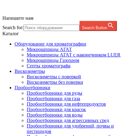
Напишите нам
Search for:
Search Button
Каталог
Оборудование для хроматографии
Микрошприцы АГАТ
Микрошприцы АГАТ с наконечником LUER
Микрошприцы Газохром
Септы хроматографa
Вискозиметры
Вискозиметры с поверкой
Вискозиметры без поверки
Пробоотборники
Пробоотборники для руды
Пробоотборники для газа
Пробоотборники для нефтепродуктов
Пробоотборники для красок
Пробоотборники для воды
Пробоотборники для агрессивных сред
Пробоотборники для удобрений, почвы и
пестицидов