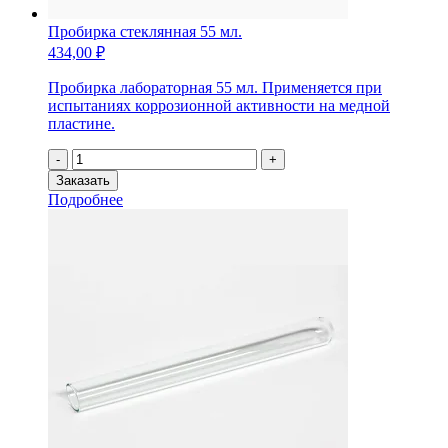
Пробирка стеклянная 55 мл.
434,00
₽
Пробирка лабораторная 55 мл. Применяется при
испытаниях коррозионной активности на медной
пластине.
Количество
-
+
товара
Заказать
Пробирка
Подробнее
стеклянная
55
мл.