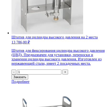
Штатив для цилиндра высокого давления на 2 места
13 786,00
₽
Штатив для фиксирования цилиндра высокого давления
(ЦВД). Предназначен для установки, переноски и
хранения цилиндра высокого давления. Изготовлен из
нержавеющей стали, имеет 2 посадочных места.
Количество
-
+
товара
Заказать
Штатив
Подробнее
для
цилиндра
высокого
давления
на
2