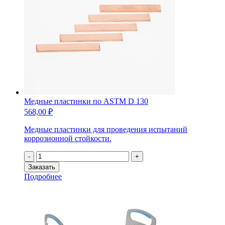
Медные пластинки по ASTM D 130
568,00
₽
Медные пластинки для проведения испытаний
коррозионной стойкости.
Количество
-
+
товара
Заказать
Медные
Подробнее
пластинки
по
ASTM
D
130