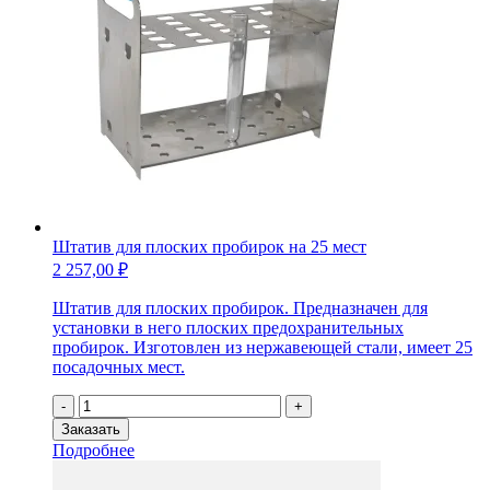
Штатив для плоских пробирок на 25 мест
2 257,00
₽
Штатив для плоских пробирок. Предназначен для
установки в него плоских предохранительных
пробирок. Изготовлен из нержавеющей стали, имеет 25
посадочных мест.
Количество
-
+
товара
Заказать
Штатив
Подробнее
для
плоских