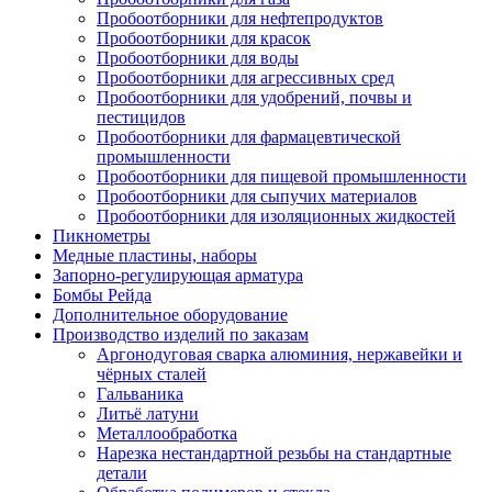
Пробоотборники для нефтепродуктов
Пробоотборники для красок
Пробоотборники для воды
Пробоотборники для агрессивных сред
Пробоотборники для удобрений, почвы и
пестицидов
Пробоотборники для фармацевтической
промышленности
Пробоотборники для пищевой промышленности
Пробоотборники для сыпучих материалов
Пробоотборники для изоляционных жидкостей
Пикнометры
Медные пластины, наборы
Запорно-регулирующая арматура
Бомбы Рейда
Дополнительное оборудование
Производство изделий по заказам
Аргонодуговая сварка алюминия, нержавейки и
чёрных сталей
Гальваника
Литьё латуни
Металлообработка
Нарезка нестандартной резьбы на стандартные
детали