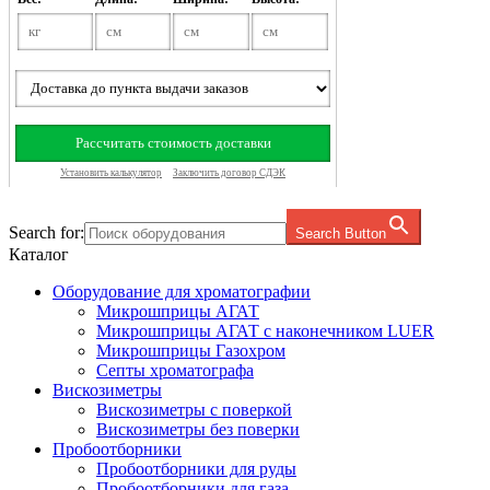
Search for:
Search Button
Каталог
Оборудование для хроматографии
Микрошприцы АГАТ
Микрошприцы АГАТ с наконечником LUER
Микрошприцы Газохром
Септы хроматографa
Вискозиметры
Вискозиметры с поверкой
Вискозиметры без поверки
Пробоотборники
Пробоотборники для руды
Пробоотборники для газа