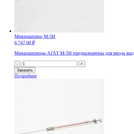
Микрошприц М-5Н
6 747,00
₽
Микрошприцы АГАТ М-5Н предназначены для ввода жидких
Количество
-
+
товара
Заказать
Микрошприц
Подробнее
М-5Н