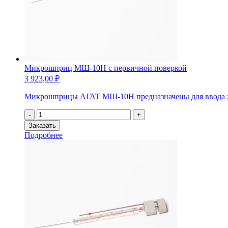
Микрошприц МШ-10Н с первичной поверкой
3 923,00
₽
Микрошприцы АГАТ МШ-10Н предназначены для ввода жид
Количество
-
+
товара
Заказать
Микрошприц
Подробнее
МШ-10Н
с
первичной
поверкой