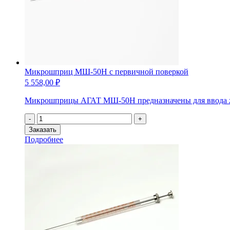
Микрошприц МШ-50Н с первичной поверкой
5 558,00
₽
Микрошприцы АГАТ МШ-50Н предназначены для ввода жид
Количество
-
+
товара
Заказать
Микрошприц
Подробнее
МШ-50Н
с
первичной
поверкой