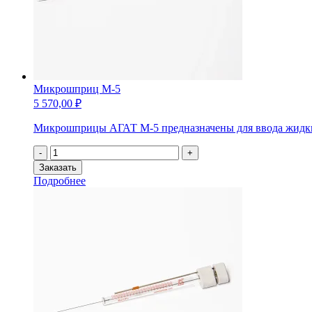
Микрошприц М-5
5 570,00
₽
Микрошприцы АГАТ М-5 предназначены для ввода жидких 
Количество
-
+
товара
Заказать
Микрошприц
Подробнее
М-5