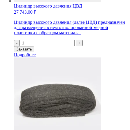
Цилиндр высокого давления ЦВД
27 743,00
₽
Цилиндр высокого давления (далее ЦВД) предназначен
для размещения в нем отполированной медной
пластинки с образцом материала.
Количество
-
+
товара
Заказать
Цилиндр
Подробнее
высокого
давления
ЦВД