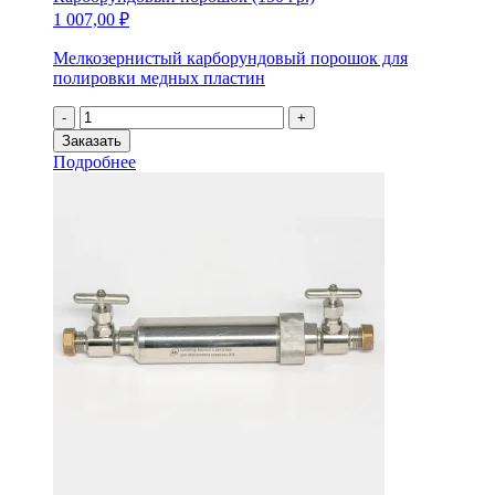
1 007,00
₽
Мелкозернистый карборундовый порошок для
полировки медных пластин
Количество
-
+
товара
Заказать
Карборундовый
Подробнее
порошок
(150
гр.)