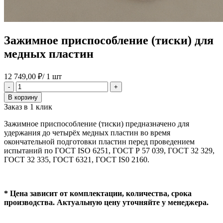
Зажимное приспособление (тиски) для
медных пластин
12 749,00
₽
/ 1 шт
Количество
-
+
товара
В корзину
Зажимное
Заказ в 1 клик
приспособление
(тиски)
Зажимное приспособление (тиски) предназначено для
для
удержания до четырёх медных пластин во время
медных
окончательной подготовки пластин перед проведением
пластин
испытаний по ГОСТ ISO 6251, ГОСТ Р 57 039, ГОСТ 32 329,
ГОСТ 32 335, ГОСТ 6321, ГОСТ IS0 2160.
* Цена зависит от комплектации, количества, срока
производства. Актуальную цену уточняйте у менеджера.