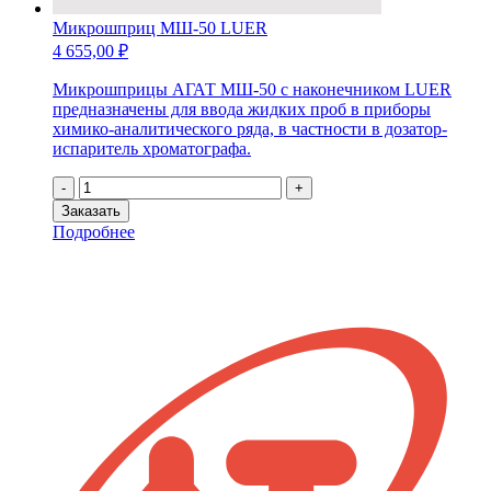
Микрошприц МШ-50 LUER
4 655,00
₽
Микрошприцы АГАТ МШ-50 с наконечником LUER
предназначены для ввода жидких проб в приборы
химико-аналитического ряда, в частности в дозатор-
испаритель хроматографа.
Количество
-
+
товара
Заказать
Микрошприц
Подробнее
МШ-50
LUER