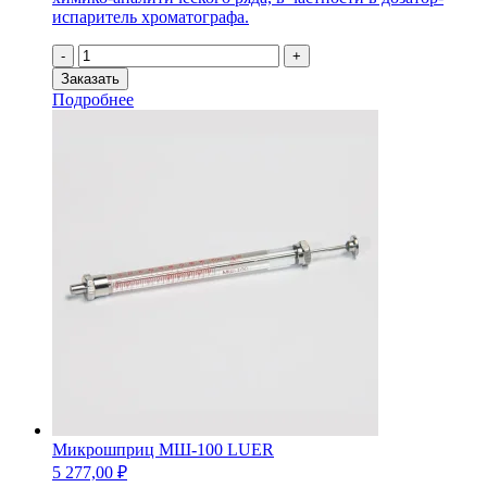
испаритель хроматографа.
Количество
-
+
товара
Заказать
Игла
Подробнее
LUER
Микрошприц МШ-100 LUER
5 277,00
₽