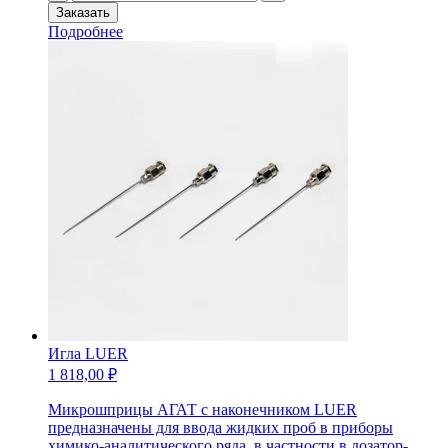
товара
Заказать
Микрошприц
Подробнее
М-2000
LUER
Игла LUER
1 818,00
₽
Микрошприцы АГАТ с наконечником LUER
предназначены для ввода жидких проб в приборы
химико-аналитического ряда, в частности в дозатор-