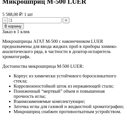
Микрошприц М-500 LUER
5 588,00
₽
/ 1 шт
Количество
-
+
товара
В корзину
Микрошприц
Заказ в 1 клик
М-500
LUER
Микрошприцы АГАТ М-500 с наконечником LUER
предназначены для ввода жидких проб в приборы химико-
аналитического ряда, в частности в дозатор-испаритель
хроматографа.
Достоинства микрошприца М-500 LUER:
Корпус из химически устойчивого боросиликатного
стекла;
Коррозионностойкий шток из нержавеющей стали;
Пониженный “мертвый” объем и повышенная
прочность иглы;
Взаимозаменяемые комплектующие;
Заточка иглы для газовой и жидкостной хроматографии;
Микрошприц снабжен противооткатным устройством.