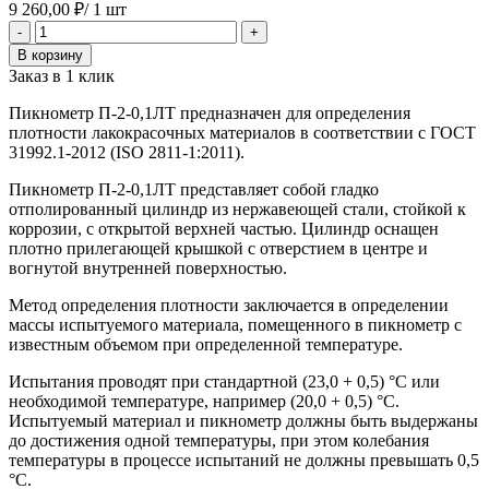
9 260,00
₽
/ 1 шт
Количество
-
+
товара
В корзину
Пикнометр
Заказ в 1 клик
П-2-
0,1ЛТ
Пикнометр П-2-0,1ЛТ предназначен для определения
плотности лакокрасочных материалов в соответствии с ГОСТ
31992.1-2012 (ISO 2811-1:2011).
Пикнометр П-2-0,1ЛТ представляет собой гладко
отполированный цилиндр из нержавеющей стали, стойкой к
коррозии, с открытой верхней частью. Цилиндр оснащен
плотно прилегающей крышкой с отверстием в центре и
вогнутой внутренней поверхностью.
Метод определения плотности заключается в определении
массы испытуемого материала, поме­щенного в пикнометр с
известным объемом при определенной температуре.
Испытания проводят при стандартной (23,0 + 0,5) °С или
необходимой температуре, например (20,0 + 0,5) °С.
Испытуемый материал и пикнометр должны быть выдержаны
до достижения одной температуры, при этом колебания
температуры в процессе испытаний не должны превы­шать 0,5
°С.