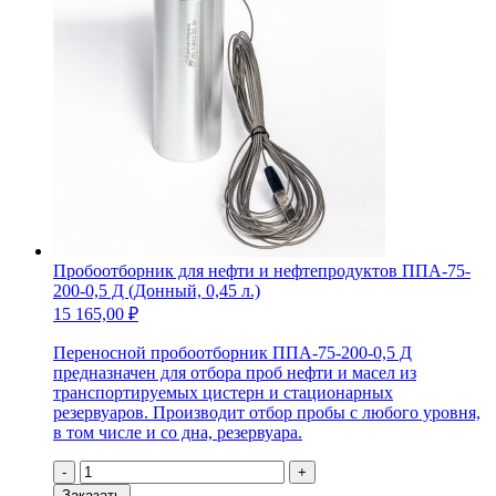
Пробоотборник для нефти и нефтепродуктов ППА-75-
200-0,5 Д (Донный, 0,45 л.)
15 165,00
₽
Переносной пробоотборник ППА-75-200-0,5 Д
предназначен для отбора проб нефти и масел из
транспортируемых цистерн и стационарных
резервуаров. Производит отбор пробы с любого уровня,
в том числе и со дна, резервуара.
Количество
-
+
товара
Заказать