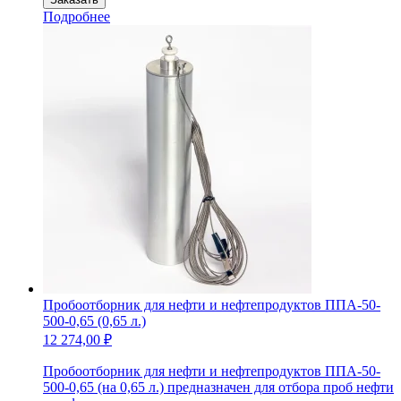
Пробоотборник
Подробнее
для
нефти
и
нефтепродуктов
ППА-75-
200-
0,5
Д
(Донный,
0,45
л.)
Пробоотборник для нефти и нефтепродуктов ППА-50-
500-0,65 (0,65 л.)
12 274,00
₽
Пробоотборник для нефти и нефтепродуктов ППА-50-
500-0,65 (на 0,65 л.) предназначен для отбора проб нефти