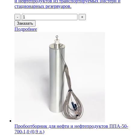
и нефтепродуктов из транспортируемых цистерн и
стационарных резервуаров.
Количество
-
+
товара
Заказать
Пробоотборник
Подробнее
для
нефти
и
нефтепродуктов
ППА-50-
500-
0,65
(0,65
л.)
Пробоотборник для нефти и нефтепродуктов ППА-50-
700-1,0 (0,9 л.)