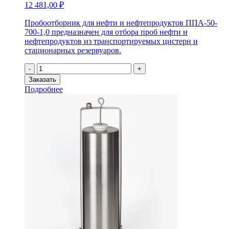
12 481,00
₽
Пробоотборник для нефти и нефтепродуктов ППА-50-
700-1,0 предназначен для отбора проб нефти и
нефтепродуктов из транспортируемых цистерн и
стационарных резервуаров.
Количество
-
+
товара
Заказать
Пробоотборник
Подробнее
для
нефти
и
нефтепродуктов
ППА-50-
700-
1,0
(0,9
л.)