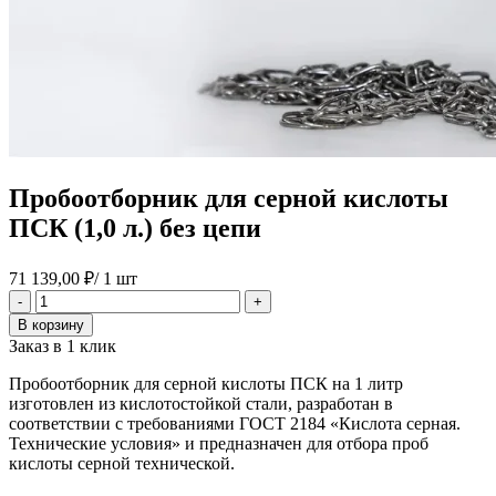
Пробоотборник для серной кислоты
ПСК (1,0 л.) без цепи
71 139,00
₽
/ 1 шт
Количество
-
+
товара
В корзину
Пробоотборник
Заказ в 1 клик
для
серной
Пробоотборник для серной кислоты ПСК на 1 литр
кислоты
изготовлен из кислотостойкой стали, разработан в
ПСК
соответствии с требованиями ГОСТ 2184 «Кислота серная.
(1,0
Технические условия» и предназначен для отбора проб
л.)
кислоты серной технической.
без