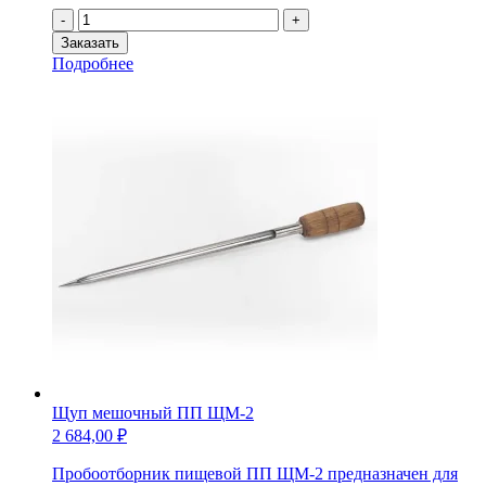
Количество
-
+
товара
Заказать
Щуп
Подробнее
секционный
открытого
типа
ПП
ЩС
Щуп мешочный ПП ЩМ-2
2 684,00
₽
Пробоотборник пищевой ПП ЩМ-2 предназначен для