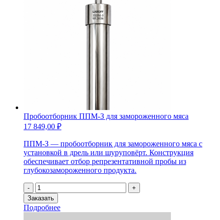
Пробоотборник ППМ-З для замороженного мяса
17 849,00
₽
ППМ-З — пробоотборник для замороженного мяса с
установкой в дрель или шуруповёрт. Конструкция
обеспечивает отбор репрезентативной пробы из
глубокозамороженного продукта.
Количество
-
+
товара
Заказать
Пробоотборник
Подробнее
ППМ-