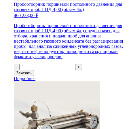
Пробоотборник поршневой постоянного давления для
газовых проб ППД-4,00 (объем 4л.)
460 233,00
₽
Пробоотборник поршневой постоянного давления для
газовых проб ППД-4,00 (объем 4л.) предназначен для
отбора, хранения и подачи проб для анализа
нестабильного газового конденсата без разгазирования
пробы, для анализа сжиженных углеводородных газов,
нефти и нефтепродуктов, природного газа, широкой
фракции углеводородов.
Количество
-
+
товара
Заказать
Пробоотборник
Подробнее
поршневой
постоянного
давления
для
газовых
проб
ППД-4,00
(объем
4л.)