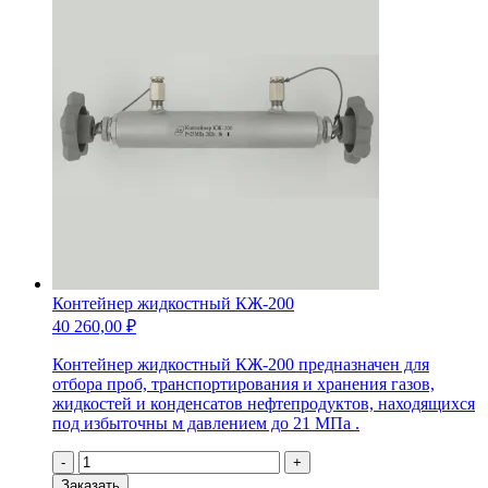
давления
для
газовых
проб
ППД-0.15
(объем
150
мл.)
Контейнер жидкостный КЖ-200
40 260,00
₽
Контейнер жидкостный КЖ-200 предназначен для
отбора проб, транспортирования и хранения газов,
жидкостей и конденсатов нефтепродуктов, находящихся
под избыточны м давлением до 21 МПа .
Количество
-
+
товара
Заказать