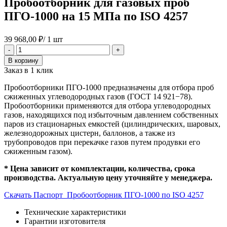
Пробоотборник для газовых проб
ПГО-1000 на 15 МПа по ISO 4257
39 968,00
₽
/ 1 шт
Количество
-
+
товара
В корзину
Пробоотборник
Заказ в 1 клик
для
газовых
Пробоотборники ПГО-1000 предназначены для отбора проб
проб
сжиженных углеводородных газов (ГОСТ 14 921−78).
ПГО-1000
Пробоотборники применяются для отбора углеводородных
на
газов, находящихся под избыточным давлением собственных
15
паров из стационарных емкостей (цилиндрических, шаровых,
МПа
железнодорожных цистерн, баллонов, а также из
по
трубопроводов при перекачке газов путем продувки его
ISO
сжиженным газом).
4257
* Цена зависит от комплектации, количества, срока
производства. Актуальную цену уточняйте у менеджера.
Скачать Паспорт_Пробоотборник ПГО-1000 по ISO 4257
Технические характеристики
Гарантии изготовителя