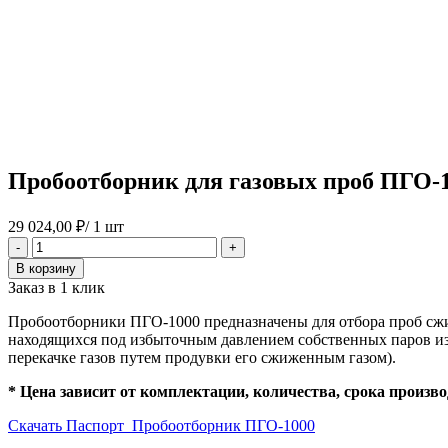
Пробоотборник для газовых проб ПГО-
29 024,00
₽
/ 1 шт
Количество
-
+
товара
В корзину
Пробоотборник
Заказ в 1 клик
для
газовых
Пробоотборники ПГО-1000 предназначены для отбора проб сжи
проб
находящихся под избыточным давлением собственных паров из
ПГО-1000
перекачке газов путем продувки его сжиженным газом).
* Цена зависит от комплектации, количества, срока произв
Скачать Паспорт_Пробоотборник ПГО-1000