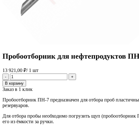
Пробоотборник для нефтепродуктов ПН-7
13 921,00
₽
/ 1 шт
Количество
-
+
товара
В корзину
Пробоотборник
Заказ в 1 клик
для
нефтепродуктов
Пробоотборник ПН-7 предназначен для отбора проб пластичных 
ПН-7
резервуаров.
(0,4
л.)
Для отбора пробы необходимо погрузить щуп (пробоотборник ПН
его из ёмкости за ручки.