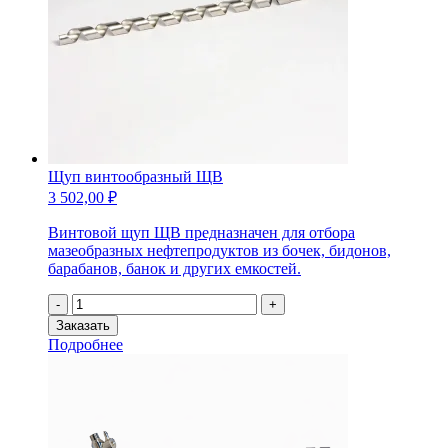
Щуп винтообразный ЩВ
3 502,00
₽
Винтовой щуп ЩВ предназначен для отбора
мазеобразных нефтепродуктов из бочек, бидонов,
барабанов, банок и других емкостей.
Количество
-
+
товара
Заказать
Щуп
Подробнее
винтообразный
ЩВ