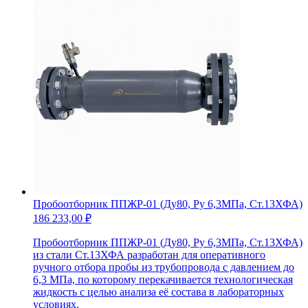
(Ду80,
Ру
4МПа,
Ст.20)
Пробоотборник ППЖР-01 (Ду80, Ру 6,3МПа, Ст.13ХФА)
186 233,00
₽
Пробоотборник ППЖР-01 (Ду80, Ру 6,3МПа, Ст.13ХФА)
из стали Ст.13ХФА разработан для оперативного
ручного отбора пробы из трубопровода с давлением до
6,3 МПа, по которому перекачивается технологическая
жидкость с целью анализа её состава в лабораторных
условиях.