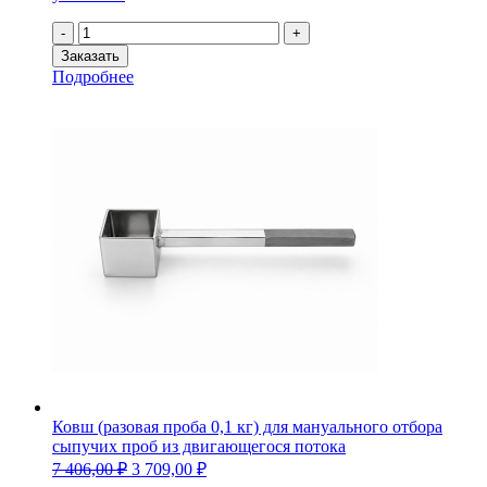
Количество
-
+
товара
Заказать
Пробоотборник
Подробнее
ППЖР-01
(Ду80,
Ру
6,3МПа,
Ст.13ХФА)
Ковш (разовая проба 0,1 кг) для мануального отбора
сыпучих проб из двигающегося потока
7 406,00
₽
3 709,00
₽