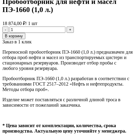
Пробоотборник для нефти и масел
ПЭ-1660 (1,0 л.)
18 874,00
₽
/ 1 шт
Количество
-
+
товара
В корзину
Пробоотборник
Заказ в 1 клик
для
нефти
Переносной пробоотборник ПЭ-1660 (1,0 л.) предназначен для
и
отбора проб нефти и масел из транспортируемых цистерн и
масел
стационарных резервуаров. Производит отбор пробы с
ПЭ-1660
любого уровня резервуара.
(1,0
л.)
Пробоотборник ПЭ-1660 (1,0 л.) разработан в соответствии с
требованиями ГОСТ 2517–2012 «Нефть и нефтепродукты.
Методы отбора проб».
Изделие может поставляться с различной длиной троса в
зависимости от пожеланий заказчика.
* Цена зависит от комплектации, количества, срока
производства. Актуальную цену уточняйте у менеджера.