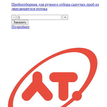
Пробоотборник для ручного отбора сыпучих проб из
двигающегося потока
Количество
-
+
товара
Заказать
Ковш
Подробнее
(разовая
проба
0,1
кг)
для
мануального
отбора
сыпучих
проб
из
двигающегося
потока