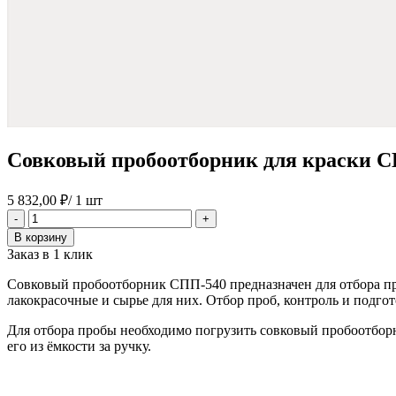
Совковый пробоотборник для краски 
5 832,00
₽
/ 1 шт
Количество
-
+
товара
В корзину
Совковый
Заказ в 1 клик
пробоотборник
для
Совковый пробоотборник СПП-540 предназначен для отбора пр
краски
лакокрасочные и сырье для них. Отбор проб, контроль и подго
СПП-540
Для отбора пробы необходимо погрузить совковый пробоотборни
его из ёмкости за ручку.