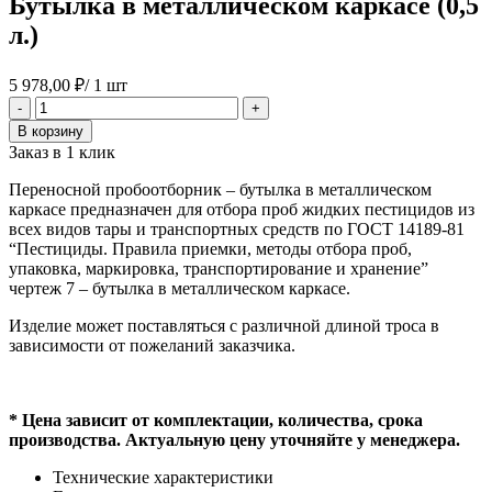
Бутылка в металлическом каркасе (0,5
л.)
5 978,00
₽
/ 1 шт
Количество
-
+
товара
В корзину
Бутылка
Заказ в 1 клик
в
металлическом
Переносной пробоотборник – бутылка в металлическом
каркасе
каркасе предназначен для отбора проб жидких пестицидов из
(0,5
всех видов тары и транспортных средств по ГОСТ 14189-81
л.)
“Пестициды. Правила приемки, методы отбора проб,
упаковка, маркировка, транспортирование и хранение”
чертеж 7 – бутылка в металлическом каркасе.
Изделие может поставляться с различной длиной троса в
зависимости от пожеланий заказчика.
* Цена зависит от комплектации, количества, срока
производства. Актуальную цену уточняйте у менеджера.
Технические характеристики