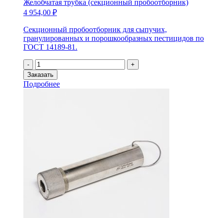
Желобчатая трубка (секционный пробоотборник)
4 954,00
₽
Секционный пробоотборник для сыпучих,
гранулированных и порошкообразных пестицидов по
ГОСТ 14189-81.
Количество
-
+
товара
Заказать
Желобчатая
Подробнее
трубка
(секционный
пробоотборник)