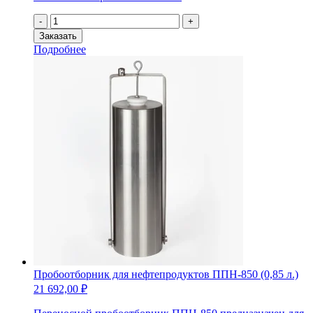
Количество
-
+
товара
Заказать
Шпатель
Подробнее
пробоотборный
ШП-150
для
порошков,
гранулятов
и
паст
Пробоотборник для нефтепродуктов ППН-850 (0,85 л.)
21 692,00
₽