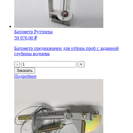
Батометр Руттнера
59 976,00
₽
Батометр предназначен для отбора проб с заданной
глубины водоема
Количество
-
+
товара
Заказать
Батометр
Подробнее
Руттнера