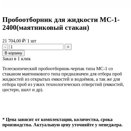
Пробоотборник для жидкости МС-1-
2400(маятниковый стакан)
21 704,00
₽
/ 1 шт
Количество
-
+
товара
В корзину
Пробоотборник
Заказ в 1 клик
для
жидкости
Телескопический пробоотборник-черпак типа МС-1 со
МС-1-
стаканом маятникового типа предназначен для отбора проб
2400(маятниковый
жидкостей из открытых емкостей и водоёмов, а так же для
стакан)
отбора проб из узких технологических отверстий (емкостей,
цистерн, шахт и др).
* Цена зависит от комплектации, количества, срока
производства. Актуальную цену уточняйте у менеджера.