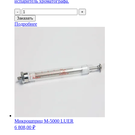
испаритель хроматографа.
Количество
-
+
товара
Заказать
Микрошприц
Подробнее
М-10000
LUER
Микрошприц М-5000 LUER
6 808,00
₽