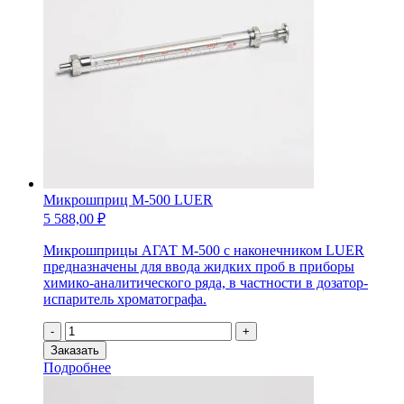
Микрошприц М-500 LUER
5 588,00
₽
Микрошприцы АГАТ М-500 с наконечником LUER
предназначены для ввода жидких проб в приборы
химико-аналитического ряда, в частности в дозатор-
испаритель хроматографа.
Количество
-
+
товара
Заказать
Микрошприц
Подробнее
М-500
LUER