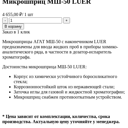
Микрошприц МШ-50 LUER
4 655,00
₽
/ 1 шт
Количество
-
+
товара
В корзину
Микрошприц
Заказ в 1 клик
МШ-50
LUER
Микрошприцы АГАТ МШ-50 с наконечником LUER
предназначены для ввода жидких проб в приборы химико-
аналитического ряда, в частности в дозатор-испаритель
хроматографа.
Достоинства микрошприца МШ-50 LUER:
Корпус из химически устойчивого боросиликатного
стекла;
Коррозионностойкий шток из нержавеющей стали;
Заточка иглы для газовой и жидкостной хроматографии;
Микрошприц снабжен противооткатным устройством.
* Цена зависит от комплектации, количества, срока
производства. Актуальную цену уточняйте у менеджера.