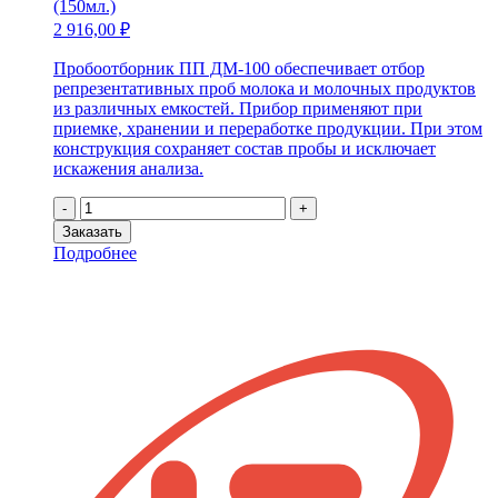
(150мл.)
2 916,00
₽
Пробоотборник ПП ДМ-100 обеспечивает отбор
репрезентативных проб молока и молочных продуктов
из различных емкостей. Прибор применяют при
приемке, хранении и переработке продукции. При этом
конструкция сохраняет состав пробы и исключает
искажения анализа.
Количество
-
+
товара
Заказать
Пробоотборник
Подробнее
пищевой
для
молока
ПП
ДМ-150
(150мл.)