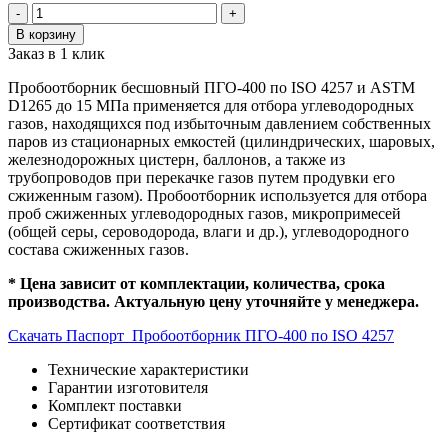
Количество
-
+
товара
В корзину
Пробоотборник
Заказ в 1 клик
для
газовых
Пробоотборник бесшовный ПГО-400 по ISO 4257 и ASTM
проб
D1265 до 15 МПа применяется для отбора углеводородных
ПГО-400
газов, находящихся под избыточным давлением собственных
до
паров из стационарных емкостей (цилиндрических, шаровых,
15
железнодорожных цистерн, баллонов, а также из
МПа
трубопроводов при перекачке газов путем продувки его
по
сжиженным газом). Пробоотборник используется для отбора
ISO
проб сжиженных углеводородных газов, микропримесей
4257,
(общей серы, сероводорода, влаги и др.), углеводородного
ASTM
состава сжиженных газов.
D1265
* Цена зависит от комплектации, количества, срока
производства. Актуальную цену уточняйте у менеджера.
Скачать Паспорт_Пробоотборник ПГО-400 по ISO 4257
Технические характеристики
Гарантии изготовителя
Комплект поставки
Сертификат соответствия