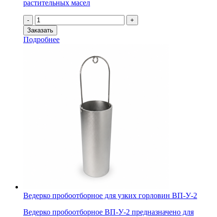
растительных масел
Количество
-
+
товара
Заказать
Пробоотборник
Подробнее
трубчатый
ППРМ-
Т
Ведерко пробоотборное для узких горловин ВП-У-2
Ведерко пробоотборное ВП-У-2 предназначено для