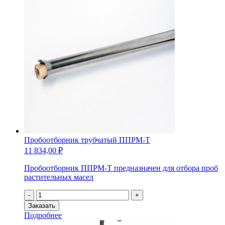
Пробоотборник трубчатый ППРМ-Т
11 834,00
₽
Пробоотборник ППРМ-Т предназначен для отбора проб
растительных масел
Количество
-
+
товара
Заказать
Пробоотборник
Подробнее
трубчатый