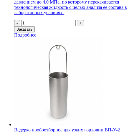
давлением до 4,0 МПа, по которому перекачивается
технологическая жидкость с целью анализа её состава в
лабораторных условиях.
Количество
-
+
товара
Заказать
Пробоотборник
Подробнее
ППЖР-01
(Ду100,
Ру
4МПа,
Ст.20)
Ведерко пробоотборное для узких горловин ВП-У-2