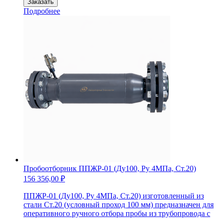
Заказать
Ковшик-
Подробнее
пробоотборник
для
молока
и
жидких
пищевых
продуктов
ПП
ДМ-60
(60мл.)
Пробоотборник ППЖР-01 (Ду100, Ру 4МПа, Ст.20)
156 356,00
₽
ППЖР-01 (Ду100, Ру 4МПа, Ст.20) изготовленный из
стали Ст.20 (условный проход 100 мм) предназначен для
оперативного ручного отбора пробы из трубопровода с