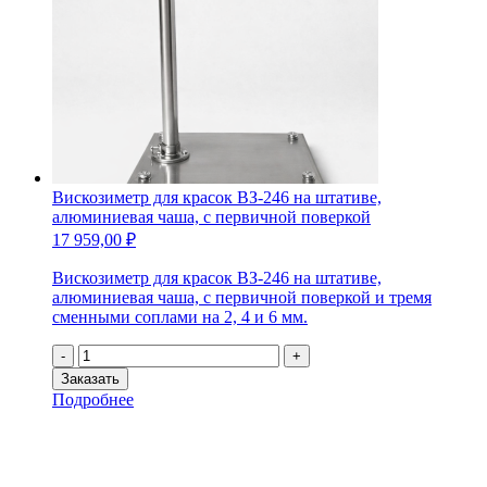
поверкой
Вискозиметр для красок ВЗ-246 на штативе,
алюминиевая чаша, с первичной поверкой
17 959,00
₽
Вискозиметр для красок ВЗ-246 на штативе,
алюминиевая чаша, с первичной поверкой и тремя
сменными соплами на 2, 4 и 6 мм.
Количество
-
+
товара
Заказать
Вискозиметр
Подробнее
для
красок
ВЗ-246
на