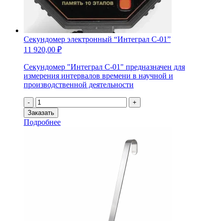
Секундомер электронный “Интеграл С-01”
11 920,00
₽
Секундомер "Интеграл С-01" предназначен для
измерения интервалов времени в научной и
производственной деятельности
Количество
-
+
товара
Заказать
Секундомер
Подробнее
электронный
"Интеграл
С-01"