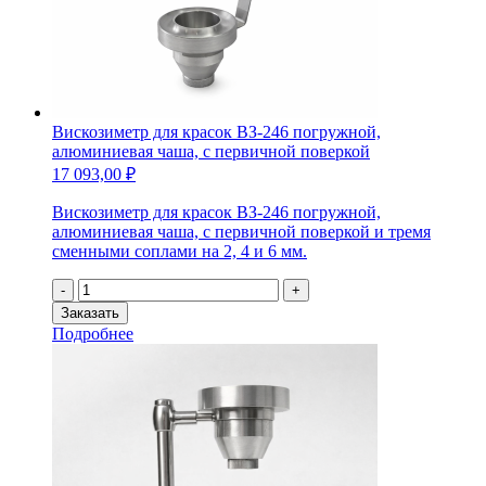
Вискозиметр для красок ВЗ-246 погружной,
алюминиевая чаша, с первичной поверкой
17 093,00
₽
Вискозиметр для красок ВЗ-246 погружной,
алюминиевая чаша, с первичной поверкой и тремя
сменными соплами на 2, 4 и 6 мм.
Количество
-
+
товара
Заказать
Вискозиметр
Подробнее
для
красок
ВЗ-246
погружной,
алюминиевая
чаша,
с
первичной