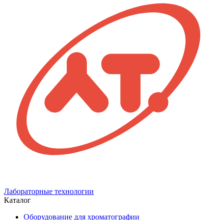
штативе,
алюминиевая
чаша,
с
первичной
поверкой
Лабораторные технологии
Каталог
Оборудование для хроматографии