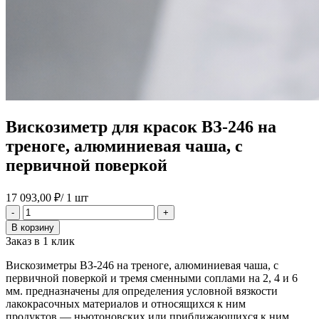
Вискозиметр для красок ВЗ-246 на
треноге, алюминиевая чаша, с
первичной поверкой
17 093,00
₽
/ 1 шт
Количество
-
+
товара
В корзину
Вискозиметр
Заказ в 1 клик
для
красок
Вискозиметры ВЗ-246 на треноге, алюминиевая чаша, с
ВЗ-246
первичной поверкой и тремя сменными соплами на 2, 4 и 6
на
мм. предназначены для определения условной вязкости
треноге,
лакокрасочных материалов и относящихся к ним
алюминиевая
продуктов — ньютоновских или приближающихся к ним